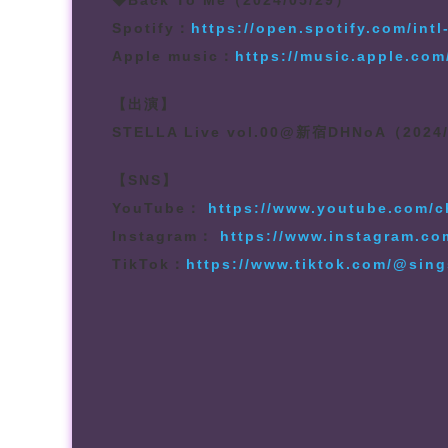
◆Back To Me（2024/05/29）
Spotify：
https://open.spotify.com/in
Apple music：
https://music.apple.co
【出演】
STELLA Live vol.00@新宿DHNoA（2024/
【SNS】
YouTube：
https://www.youtube.com/
Instagram：
https://www.instagram.co
TikTok：
https://www.tiktok.com/@sin