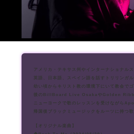
アメリカ・テキサス州やインターナショナルス
英語、日本語、スペイン語を話すトリリンガル
幼い頃からキリスト教の環境下にいて教会でゴ
後のBillBoard Live OsakaやGolden
ニューヨークで歌のレッスンを受けながらApol
帰国後ブラックミュージックをルーツに持つ歌
【オリジナル楽曲】