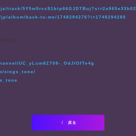
tl-ja/track/5Y5m5rvxS1btp66GJDTBuj?si=2a965e33b0
m/jp/album/back-to-me/1748294276?i=1748294280
04/21）
channel/UC_yLum8Z709-_OdJIOfTe4g
m/sings_tone/
gs_tone
〈 戻る