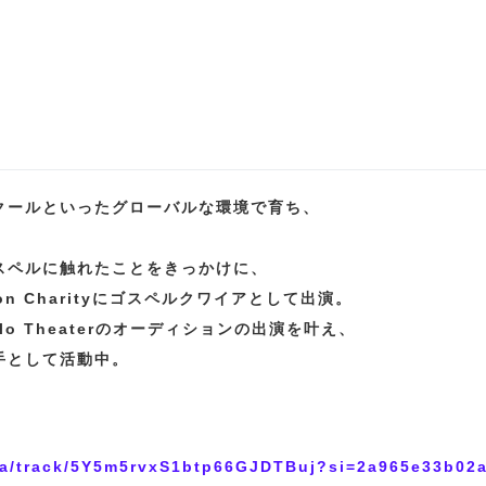
クールといったグローバルな環境で育ち、
。
スペルに触れたことをきっかけに、
Ribbon Charityにゴスペルクワイアとして出演。
o Theaterのオーディションの出演を叶え、
手として活動中。
l-ja/track/5Y5m5rvxS1btp66GJDTBuj?si=2a965e33b02