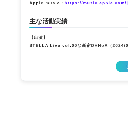
Apple music：
https://music.apple.com
主な活動実績
【出演】
STELLA Live vol.00@新宿DHNoA（2024/